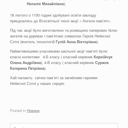
Наталія Михайлівна
);
18 лютого о 1100 годині здобувачі освіти закладу
приєднались до Всесвітньої тихої акції « Ангели пам’яті».
Під час акції було виготовлено та розміщено паперових білих
ангелів на деревах і пам’ятних символах Героїв Небесної
Сотні (вчитель технологій
Гулій Анна Вікторівна
).
Найактивнішими учасниками шкільної акції пам’яті були
класні колективи 4-Б класу ( класний керівник
Корнійчук
Олена Андріївна
), 4-В класу ( класний керівник
Суржок
Катерина Петрівна
).
Хай палають свічки пам’яті за загиблими героями
Небесної Сотні у наших серцях.
Posted in
Новини
.
Search