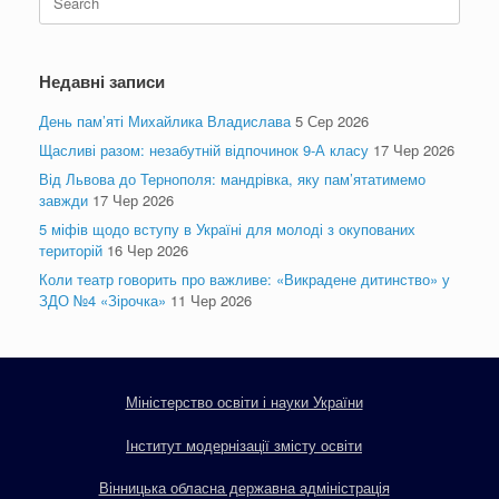
for:
Недавні записи
День пам’яті Михайлика Владислава
5 Сер 2026
Щасливі разом: незабутній відпочинок 9-А класу
17 Чер 2026
Від Львова до Тернополя: мандрівка, яку пам’ятатимемо
завжди
17 Чер 2026
5 міфів щодо вступу в Україні для молоді з окупованих
територій
16 Чер 2026
Коли театр говорить про важливе: «Викрадене дитинство» у
ЗДО №4 «Зірочка»
11 Чер 2026
Міністерство освіти і науки України
Інститут модернізації змісту освіти
Вінницька обласна державна адміністрація