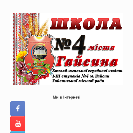
Skip
to
content
Ми в Інтернеті