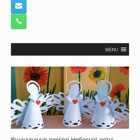
MENU
Вшанування пам’яті Небесної сотні