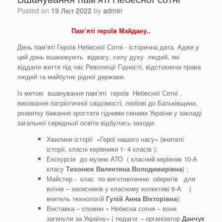
Posted on
19 Лют 2022
by
admin
Пам’яті героїв Майдану..
День пам’яті Героїв Небесної Сотні - історична дата. Адже у
цей день вшановують відвагу, силу духу людей, які
віддали життя під час Революції Гідності, відстоюючи права
людей та майбутнє рідної держави.
Із метою вшанування пам’яті героїв Небесної Сотні ,
виховання патріотичної свідомості, любові до Батьківщини,
розвитку бажання зростати гідними синами України у закладі
загальної середньої освіти відбулись заходи:
Хвилини історії «Герої нашого часу» (вчителі
історії, класні керівники 1- 4 класів );
Екскурсія до музею АТО ( класний керівник 10-А
класу
Тихонюк
Валентина Володимирівна
) ;
Майстер - клас по виготовленню оберегів для
воїнів – захисників у класному колективі 6-А (
вчитель технологій
Гулій Анна Вікторівна
);
Виставка – спомин « Небесна сотня – вони
загинули за Україну» ( педагог – організатор
Данчук