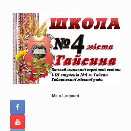
Skip
to
content
Ми в Інтернеті