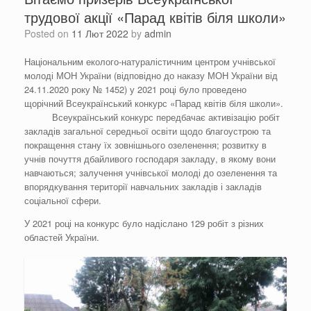
трудової акції «Парад квітів біля школи»
Posted on
11 Лют 2022
by
admin
Національним еколого-натуралістичним центром учнівської
молоді МОН України (відповідно до наказу МОН України від
24.11.2020 року № 1452) у 2021 році було проведено
щорічний Всеукраїнський конкурс «Парад квітів біля школи».
Всеукраїнський конкурс передбачає активізацію робіт
закладів загальної середньої освіти щодо благоустрою та
покращення стану їх зовнішнього озеленення; розвитку в
учнів почуття дбайливого господаря закладу, в якому вони
навчаються; залучення учнівської молоді до озеленення та
впорядкування території навчальних закладів і закладів
соціальної сфери.
У 2021 році на конкурс було надіслано 129 робіт з різних
областей України.