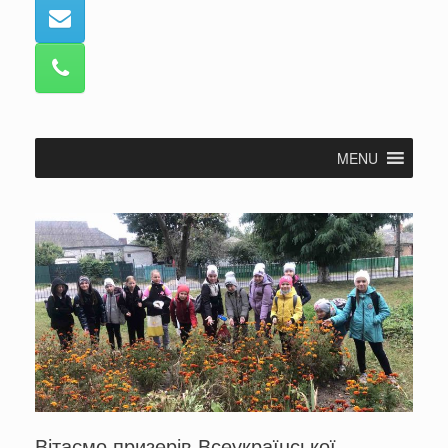
MENU
Вітаємо призерів Всеукраїнської