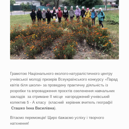
Грамотою Національного еколого-натуралістичного центру
учнівської молоді призерів Всеукраїнського конкурсу «Парад
квітів біля школи» за проведену практичну діяльність із
розробки та впровадження проєктів озеленення навчальних
закладів за отримане ІІ місце нагороджений учнівський
колектив 5 - А класу (класний керівник вчитель географії
Сташко
Інна Василівна
).
Вітаємо переможців! Щиро бажаємо успіху і творчого
натхнення!