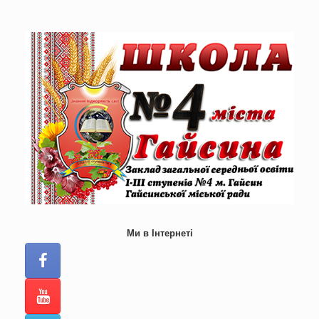
Skip
to
content
Ми в Інтернеті