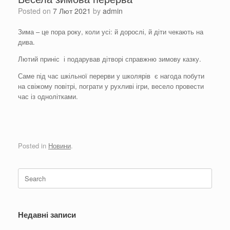
Posted on
7 Лют 2021
by
admin
Зима – це пора року, коли усі: й дорослі, й діти чекають на
дива.
Лютий приніс і подарував дітворі справжню зимову казку.
Саме під час шкільної перерви у школярів є нагода побути
на свіжому повітрі, пограти у рухливі ігри, весело провести
час із однолітками.
Posted in
Новини
.
Search
for:
Недавні записи