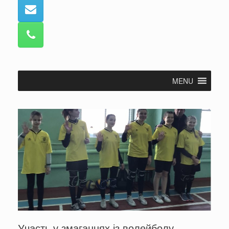
MENU
Участь у змаганнях із волейболу