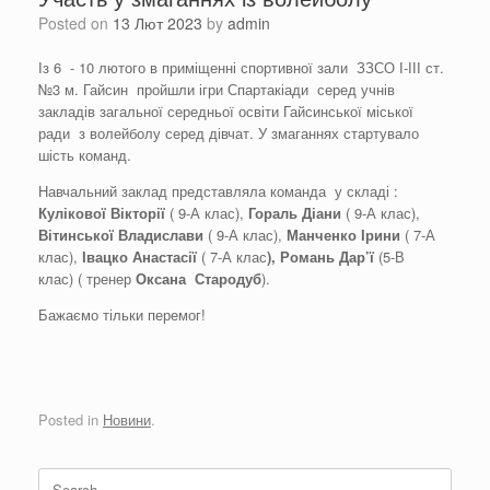
Posted on
13 Лют 2023
by
admin
Із 6 - 10 лютого в приміщенні спортивної зали ЗЗСО І-ІІІ ст.
№3 м. Гайсин пройшли ігри Спартакіади серед учнів
закладів загальної середньої освіти Гайсинської міської
ради з волейболу серед дівчат. У змаганнях стартувало
шість команд.
Навчальний заклад представляла команда у складі :
Куліков
ої
Вікторі
ї
( 9-А клас),
Гораль
Діан
и
( 9-А клас),
Вітинськ
ої
Владислав
и
( 9-А клас),
Манченко
Ірин
и
( 7-А
клас),
Івацко
Анастасі
ї
( 7-А клас
),
Романь
Дар’
ї
(5-В
клас) ( тренер
Оксана
Стародуб
).
Бажаємо тільки перемог!
Posted in
Новини
.
Search