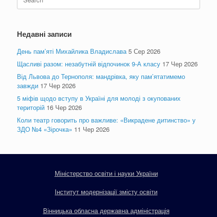
for:
Недавні записи
День пам’яті Михайлика Владислава
5 Сер 2026
Щасливі разом: незабутній відпочинок 9-А класу
17 Чер 2026
Від Львова до Тернополя: мандрівка, яку пам’ятатимемо
завжди
17 Чер 2026
5 міфів щодо вступу в Україні для молоді з окупованих
територій
16 Чер 2026
Коли театр говорить про важливе: «Викрадене дитинство» у
ЗДО №4 «Зірочка»
11 Чер 2026
Міністерство освіти і науки України
Інститут модернізації змісту освіти
Вінницька обласна державна адміністрація