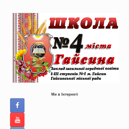
Skip
to
content
Ми в Інтернеті