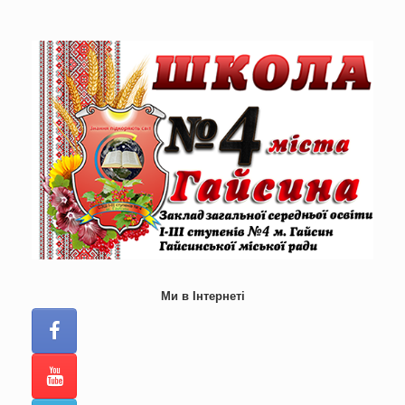
Skip
to
content
Ми в Інтернеті