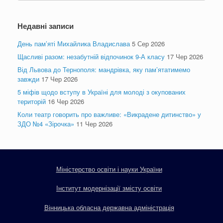
Недавні записи
День пам’яті Михайлика Владислава
5 Сер 2026
Щасливі разом: незабутній відпочинок 9-А класу
17 Чер 2026
Від Львова до Тернополя: мандрівка, яку пам’ятатимемо
завжди
17 Чер 2026
5 міфів щодо вступу в Україні для молоді з окупованих
територій
16 Чер 2026
Коли театр говорить про важливе: «Викрадене дитинство» у
ЗДО №4 «Зірочка»
11 Чер 2026
Міністерство освіти і науки України
Інститут модернізації змісту освіти
Вінницька обласна державна адміністрація