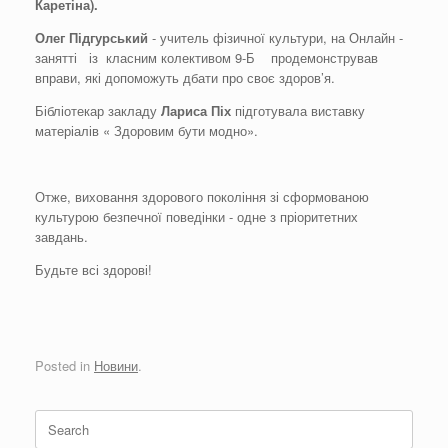
Каретіна
).
Олег
Підгурський
- учитель фізичної культури, на Онлайн -
занятті із класним колективом 9-Б продемонстрував
вправи, які допоможуть дбати про своє здоров’я.
Бібліотекар закладу
Лариса
Піх
підготувала виставку
матеріалів « Здоровим бути модно».
Отже, виховання здорового покоління зі сформованою
культурою безпечної поведінки - одне з пріоритетних
завдань.
Будьте всі здорові!
Posted in
Новини
.
Search
for: