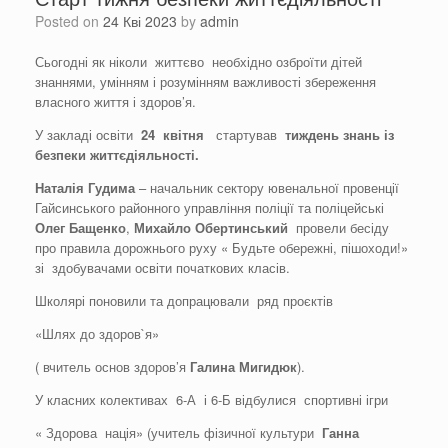
Posted on
24 Кві 2023
by
admin
Сьогодні як ніколи життєво необхідно озброїти дітей
знаннями, умінням і розумінням важливості збереження
власного життя і здоров’я.
У закладі освіти
24
квітня
стартував
тиждень
знань
і
з
безпеки
життєдіяльності
.
Наталія Гудима
– начальник сектору ювенальної провенції
Гайсинського районного управління поліції та поліцейські
Олег
Бащенко
,
Михайло
Обертинський
провели бесіду
про правила дорожнього руху « Будьте обережні, пішоходи!»
зі здобувачами освіти початкових класів.
Школярі поновили та допрацювали ряд проєктів
«Шлях до здоров`я»
( вчитель основ здоров’я
Галина
Мигидюк
).
У класних колективах 6-А і 6-Б відбулися спортивні ігри
« Здорова нація» (учитель фізичної культури
Ганна