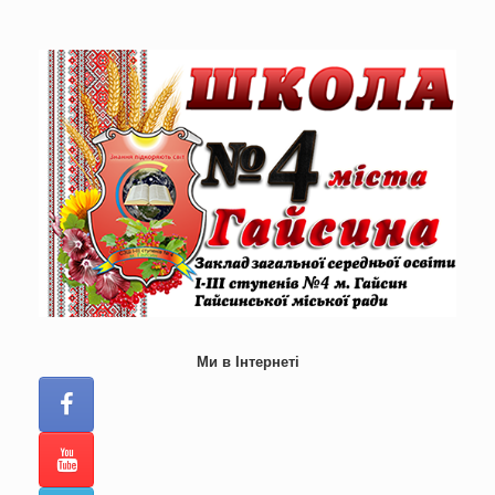
Skip
to
content
Ми в Інтернеті