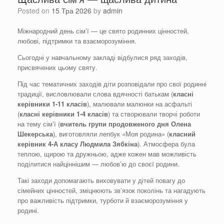
Posted on
15 Тра 2026
by
admin
Міжнародний день сім’ї — це свято родинних цінностей,
любові, підтримки та взаєморозуміння.
Сьогодні у навчальному закладі відбулися ряд заходів,
присвячених цьому святу.
Під час тематичних заходів діти розповідали про свої родинні
традиції, висловлювали слова вдячності батькам (
класні
керівники 1-11 класів
), малювали малюнки на асфальті
(
класні керівники 1-4 класів
) та створювали творчі роботи
на тему сім’ї (
вчитель групи продовженого дня
Олена
Шекерська
), виготовляли лепбук «Моя родина» (
класний
керівник 4-А класу Людмила
Зябкіна
). Атмосфера була
теплою, щирою та дружньою, адже кожен мав можливість
поділитися найціннішим — любов’ю до своєї родини.
Такі заходи допомагають виховувати у дітей повагу до
сімейних цінностей, зміцнюють зв’язок поколінь та нагадують
про важливість підтримки, турботи й взаєморозуміння у
родині.