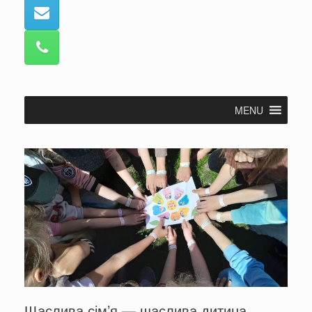
MENU
Щаслива сім’я — щаслива дитина