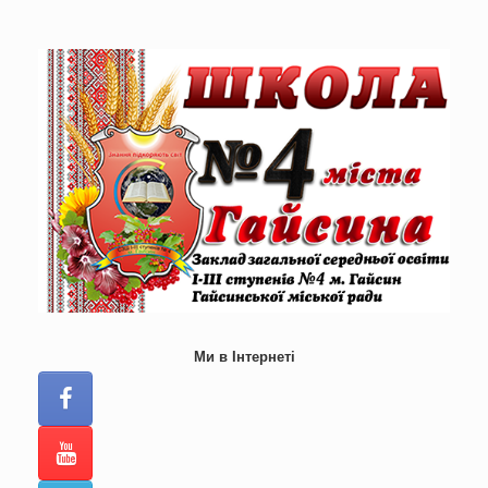
Skip
to
content
Ми в Інтернеті