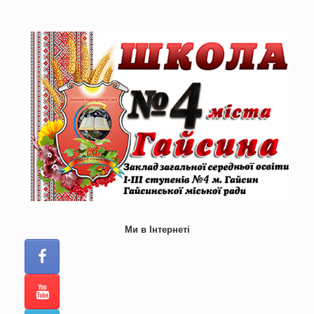
Skip
to
content
Ми в Інтернеті