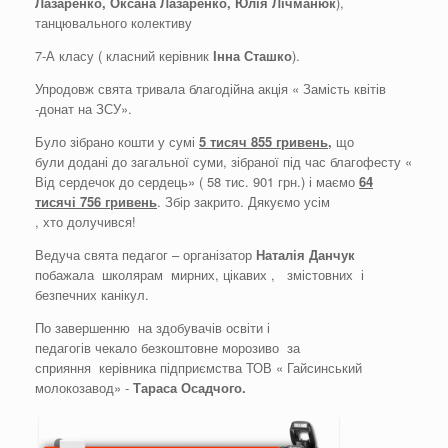
Лазаренко
,
Оксана Лазаренко,
Юлія
Лічманюк
),
танцювального колективу
7-А класу ( класний керівник
Інна
Сташко
).
Упродовж свята тривала благодійна акція « Замість квітів
-донат на ЗСУ».
Було зібрано кошти у сумі
5
тисяч
855 гривень
,
що
були додані до загальної суми, зібраної під час благофесту «
Від сердечок до сердець» ( 58 тис. 901 грн.) і маємо
64
тисячі
756 гривень
. Збір закрито. Дякуємо усім
, хто долучився!
Ведуча свята педагог – організатор
Наталія
Данчук
побажала школярам мирних, цікавих , змістовних і
безпечних канікул.
По завершенню на здобувачів освіти і
педагогів чекало безкоштовне морозиво за
сприяння
керівника підприємства ТОВ « Гайсинський
молокозавод» -
Тараса
Осадчого
.