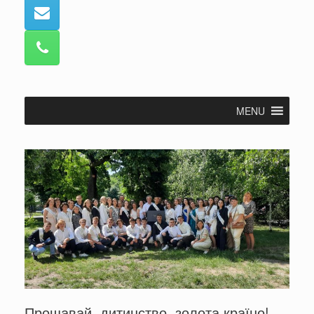
MENU
Прощавай, дитинство, золота країно!