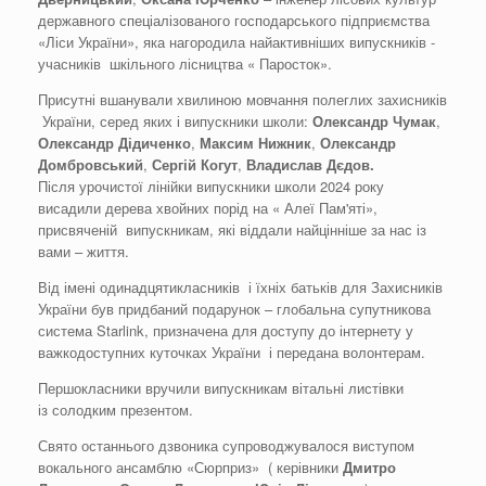
державного спеціалізованого господарського підприємства
«Ліси України», яка нагородила найактивніших випускників -
учасників шкільного лісництва « Паросток».
Присутні вшанували хвилиною мовчання полеглих захисників
України, серед яких і випускники школи:
Олександ
р
Чумак
,
Олександр
Дідиченко
,
Максим Нижник
,
Олександр
Домбровський
,
Сергій
Когут
,
Владислав
Дєдов
.
Після урочистої лінійки випускники школи 2024 року
висадили дерева хвойних порід на « Алеї Пам'яті»,
присвяченій випускникам, які віддали найцінніше за нас із
вами – життя.
Від імені одинадцятикласників і їхніх батьків для Захисників
України був придбаний подарунок – глобальна супутникова
система Starlink, призначена для доступу до інтернету у
важкодоступних куточках України і передана волонтерам.
Першокласники вручили випускникам вітальні листівки
із солодким презентом.
Свято останнього дзвоника супроводжувалося виступом
вокального ансамблю «Сюрприз» ( керівники
Дмитро