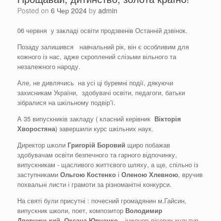
Posted on
6 Чер 2024
by
admin
06 червня у закладі освіти продзвенів Останній дзвінок.
Позаду залишився навчальний рік, він є особливим для
кожного із нас, адже скроплений слізьми вільного та
незалежного народу.
Але, не дивлячись на усі ці буремні події, дякуючи
захисникам України, здобувачі освіти, педагоги, батьки
зібралися на шкільному подвір’ї.
А 35 випускників закладу ( класний керівник
Вікторія
Хворостяна
) завершили курс шкільних наук.
Директор школи
Григорій Боровий
щиро побажав
здобувачам освіти безпечного та гарного відпочинку,
випускникам - щасливого життєвого шляху, а ще, спільно із
заступниками
Ольго
ю
Костенко
і
Олено
ю
Хлевною
, вручив
похвальні листи і грамоти за різноманітні конкурси.
На святі були присутні : почесний громадянин м.Гайсин,
випускник школи, поет, композитор
Володимир
Дверницький
,
Оксана Юрченко
– інженер лісових культур