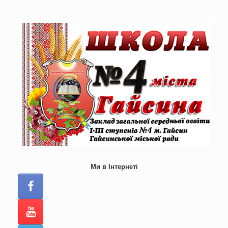
Skip
to
content
Ми в Інтернеті