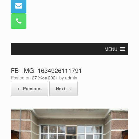
MENU
FB_IMG_1634926111791
Posted on
27 Жов 2021
by
admin
← Previous
Next →