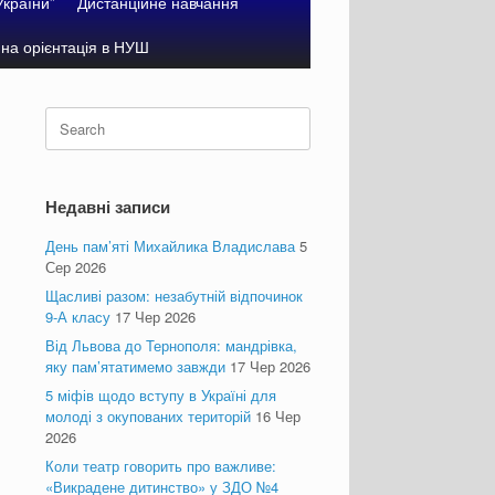
України”
Дистанційне навчання
на орієнтація в НУШ
Search
for:
Недавні записи
День пам’яті Михайлика Владислава
5
Сер 2026
Щасливі разом: незабутній відпочинок
9-А класу
17 Чер 2026
Від Львова до Тернополя: мандрівка,
яку пам’ятатимемо завжди
17 Чер 2026
5 міфів щодо вступу в Україні для
молоді з окупованих територій
16 Чер
2026
Коли театр говорить про важливе:
«Викрадене дитинство» у ЗДО №4