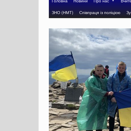
Головна
Новини
Про нас
Вчит
ЗНО (НМТ)
Співпраця із поліцією
Зу