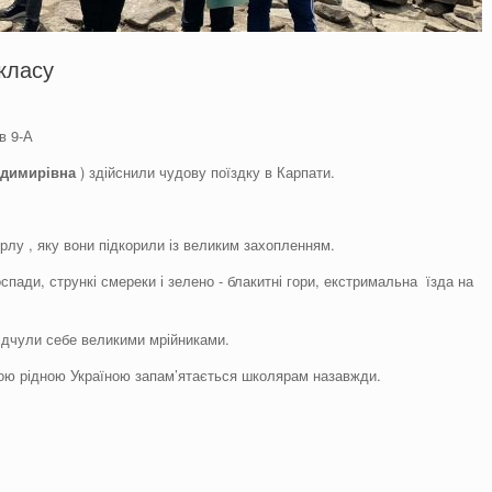
класу
в 9-А
одим
и
рівна
) здійснили чудову поїздку в Карпати.
лу , яку вони підкорили із великим захопленням.
пади, стрункі смереки і зелено - блакитні гори, екстримальна їзда на
ідчули себе великими мрійниками.
ою рідною Україною запам’ятається школярам назавжди.