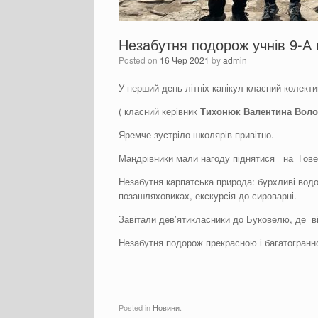
Незабутня подорож учнів 9-А 
Posted on
16 Чер 2021
by
admin
У перший день літніх канікул класний колекти
( класний керівник
Тихонюк
Валентина Вол
Яремче зустріло школярів привітно.
Мандрівники мали нагоду піднятися на Говер
Незабутня карпатська природа: бурхливі водос
позашляховиках, екскурсія до сироварні.
Завітали дев’ятикласники до Буковелю, де в
Незабутня подорож прекрасною і багатогранн
Posted in
Новини
.