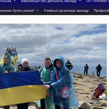
ельська
Інформація про діяльність закладу
ОП “Інтелект 
пинимо булінг разом!
Учнівські організації закладу
Професій