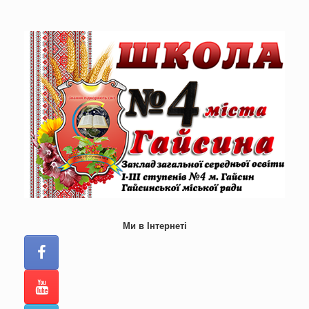
Skip
to
content
Ми в Інтернеті