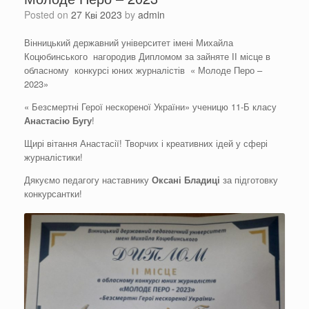
Posted on
27 Кві 2023
by
admin
Вінницький державний університет імені Михайла
Коцюбинського нагородив Дипломом за зайняте ІІ місце в
обласному конкурсі юних журналістів « Молоде Перо –
2023»
« Безсмертні Герої нескореної України» ученицю 11-Б класу
Анастасію Бугу
!
Щирі вітання Анастасії! Творчих і креативних ідей у сфері
журналістики!
Дякуємо педагогу наставнику
Оксані
Бладиці
за підготовку
конкурсантки!