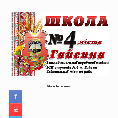
Skip
to
content
Ми в Інтернеті