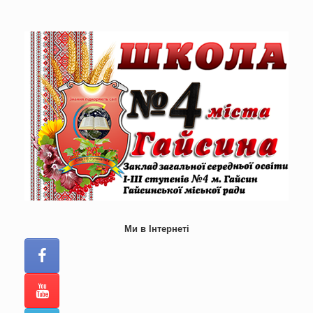
Skip
to
content
Ми в Інтернеті