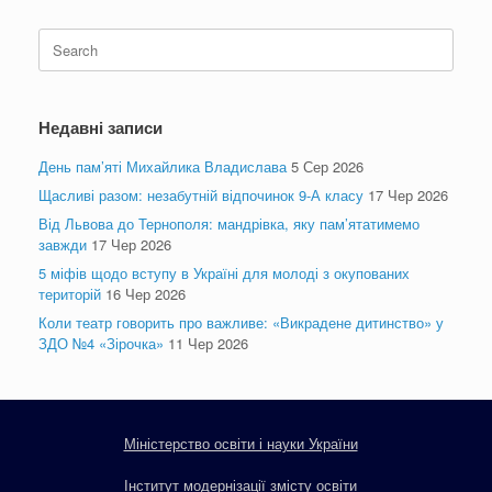
Search
for:
Недавні записи
День пам’яті Михайлика Владислава
5 Сер 2026
Щасливі разом: незабутній відпочинок 9-А класу
17 Чер 2026
Від Львова до Тернополя: мандрівка, яку пам’ятатимемо
завжди
17 Чер 2026
5 міфів щодо вступу в Україні для молоді з окупованих
територій
16 Чер 2026
Коли театр говорить про важливе: «Викрадене дитинство» у
ЗДО №4 «Зірочка»
11 Чер 2026
Міністерство освіти і науки України
Інститут модернізації змісту освіти