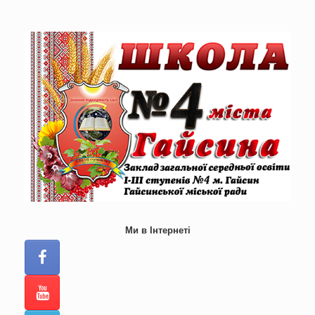
Skip
to
content
Ми в Інтернеті