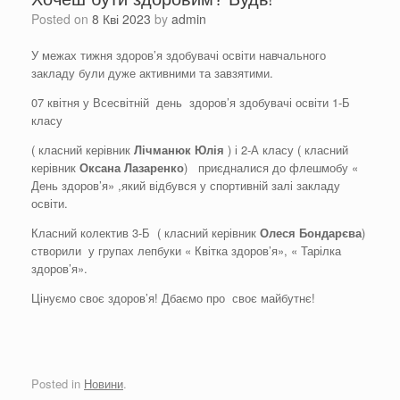
Posted on
8 Кві 2023
by
admin
У межах тижня здоров’я здобувачі освіти навчального
закладу були дуже активними та завзятими.
07 квітня у Всесвітній день здоров’я здобувачі освіти 1-Б
класу
( класний керівник
Лічманюк
Юлія
) і 2-А класу ( класний
керівник
Оксана Лазаренко
) приєдналися до флешмобу «
День здоров’я» ,який відбувся у спортивній залі закладу
освіти.
Класний колектив 3-Б ( класний керівник
Олеся
Бондарєва
)
створили у групах лепбуки « Квітка здоров’я», « Тарілка
здоров’я».
Цінуємо своє здоров’я! Дбаємо про своє майбутнє!
Posted in
Новини
.