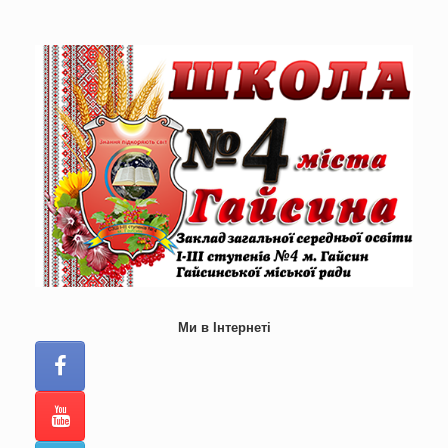
Skip
to
content
Ми в Інтернеті