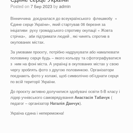
Posted on
7 Бер 2023
by
admin
Вінниччина доєдналася до всеукраїнського флешмобу «
Єдине серце України», який стартував 06 березня за
ініціативи руху громадського спротиву окупації « Жовта
стрічка», аби підтримати людей , які чинять спротив в
окупованих містах.
За умовами проєкту, потрібно надрукувати або намалювати
половинку серця будь – якого кольору та сфотографуватися
з ним на фоні міста. А українці в окупованих містах у свою
чергу зроблять фото з другою половинкою. Організатори
поєднають фото у колажі, щоб символічно об’єднати серця
по всій території України.
До проєкту активно долучилися здобувачі освіти 5-В класу і
лідер учнівського самоврядування
Анастасія
Табачук
(
педагог – організатор
Наталія Данчук
).
Україна єдина і непереможна!