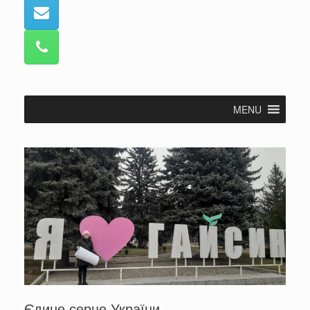
MENU
Єдине серце України