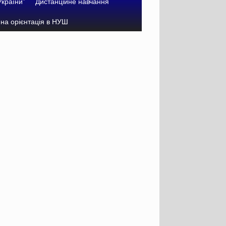
України”
Дистанційне навчання
на орієнтація в НУШ