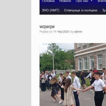
Головна
Новини
Про нас
Вчит
ЗНО (НМТ)
Співпраця із поліцією
Зу
wqwqw
Posted on
11 Чер 2021
by
admin