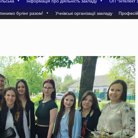
ельська
Інформація про діяльність закладу
ОП “Інтелект 
пинимо булінг разом!
Учнівські організації закладу
Професій