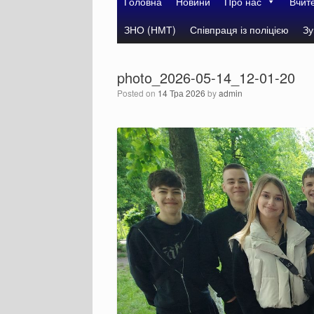
Головна
Новини
Про нас
Вчит
ЗНО (НМТ)
Співпраця із поліцією
Зу
photo_2026-05-14_12-01-20
Posted on
14 Тра 2026
by
admin