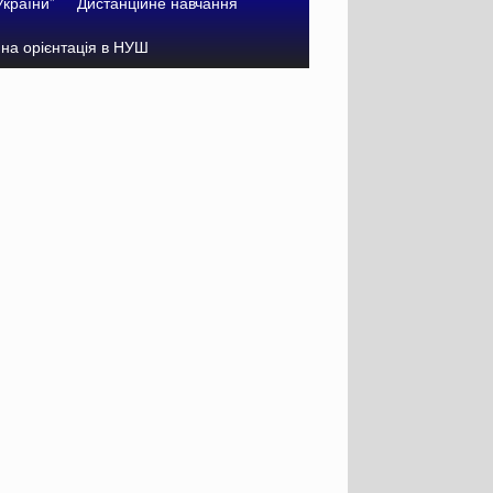
України”
Дистанційне навчання
на орієнтація в НУШ