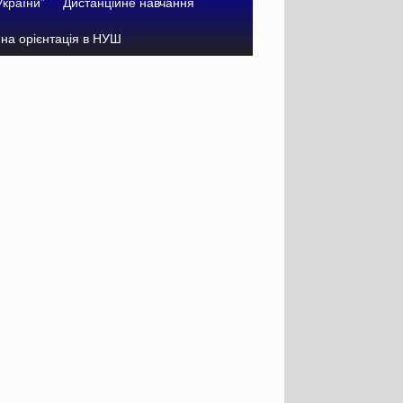
України”
Дистанційне навчання
на орієнтація в НУШ