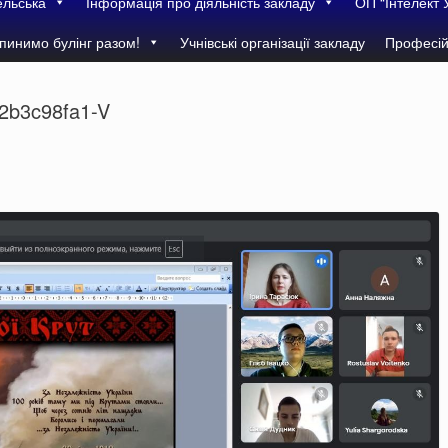
ельська
Інформація про діяльність закладу
ОП “Інтелект 
пинимо булінг разом!
Учнівські організації закладу
Професій
2b3c98fa1-V