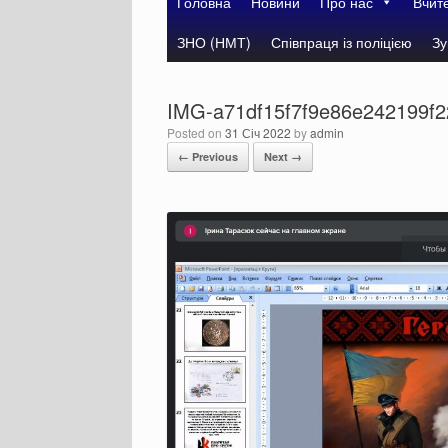
Головна
Новини
Про нас
Вчит
ЗНО (НМТ)
Співпраця із поліцією
Зу
IMG-a71df15f7f9e86e242199f2
Posted on
31 Січ 2022
by
admin
← Previous
Next →