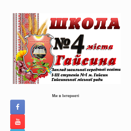
Skip
to
content
Ми в Інтернеті