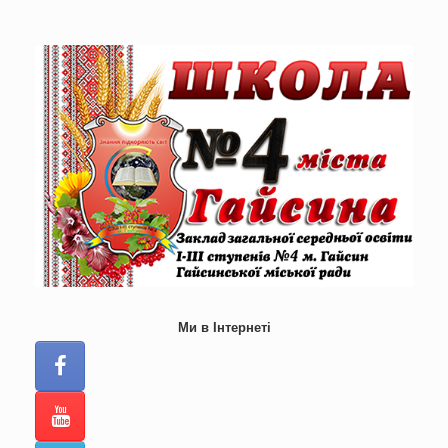
Skip
to
content
Ми в Інтернеті