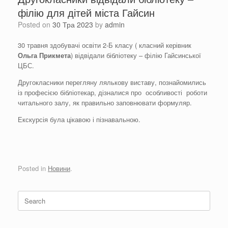
філію для дітей міста Гайсин
Posted on
30 Тра 2023
by
admin
30 травня здобувачі освіти 2-Б класу ( класний керівник
Ольга Прикмета
) відвідали бібліотеку – філію Гайсинської
ЦБС.
Другокласники перегляну лялькову виставу, познайомились
із професією бібліотекар, дізналися про особливості роботи
читального залу, як правильно заповнювати формуляр.
Екскурсія була цікавою і пізнавальною.
Posted in
Новини
.
Search
for: