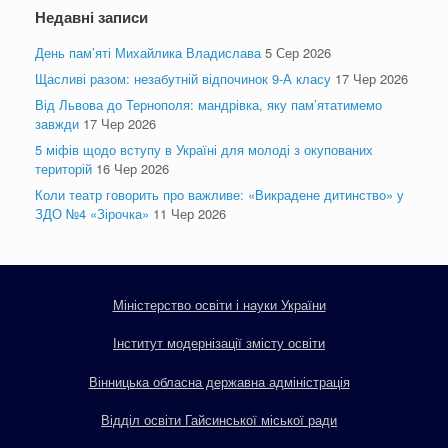
Недавні записи
День пам’яті Михайлика Владислава
5 Сер 2026
Щасливі разом: незабутній відпочинок 9-А класу
17 Чер 2026
Від Львова до Тернополя: мандрівка, яку пам’ятатимемо
завжди
17 Чер 2026
5 міфів щодо вступу в Україні для молоді з окупованих
територій
16 Чер 2026
Коли театр говорить про важливе: «Викрадене дитинство» у
ЗДО №4 «Зірочка»
11 Чер 2026
Міністерство освіти і науки України
Інститут модернізації змісту освіти
Вінницька обласна державна адміністрація
Відділ освіти Гайсинської міської ради