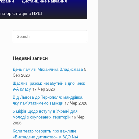
України”
Дистанційне навчання
на орієнтація в НУШ
Search
for:
Недавні записи
День пам’яті Михайлика Владислава
5
Сер 2026
Щасливі разом: незабутній відпочинок
9-А класу
17 Чер 2026
Від Львова до Тернополя: мандрівка,
яку пам’ятатимемо завжди
17 Чер 2026
5 міфів щодо вступу в Україні для
молоді з окупованих територій
16 Чер
2026
Коли театр говорить про важливе:
«Викрадене дитинство» у ЗДО №4