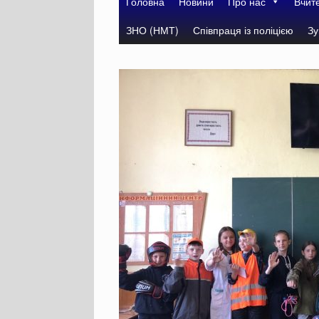
Головна
Новини
Про нас
Вчит
ЗНО (НМТ)
Співпраця із поліцією
Зу