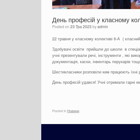
День професій у класному кол
Posted on
23 Тра 2023
by
admin
22 травня у класному колективі 6-А ( класни
Здобувачі освіти прийшли до школи в спеціа
учні презентували речі, інструменти , які вик
документація, каски, інвентарь перукарів тощ
Шестикласники розповіли ким працюють їхні рі
День професій удався! Учні отримали гарні ем
Posted in
Новини
.