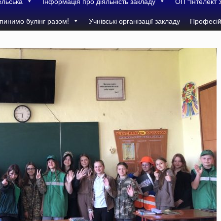
ельська
Інформація про діяльність закладу
ОП “Інтелект 
пинимо булінг разом!
Учнівські організації закладу
Професій