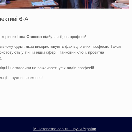
ективі 6-А
й керівник
Інна Сташко
) відбувся День професій.
льному одязі, який використовують фахівці різних професій. Також
ористовують у тій чи іншій сфері : гайковий ключ, проєктна
о.
дні і наголосили на важливості усіх видів професій.
оції і чудові враження!
Міністерство освіти і науки України