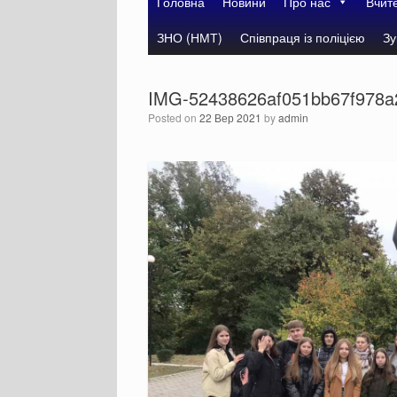
Головна
Новини
Про нас
Вчит
ЗНО (НМТ)
Співпраця із поліцією
Зу
IMG-52438626af051bb67f978a
Posted on
22 Вер 2021
by
admin