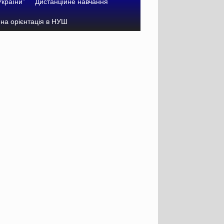
України”
Дистанційне навчання
на орієнтація в НУШ