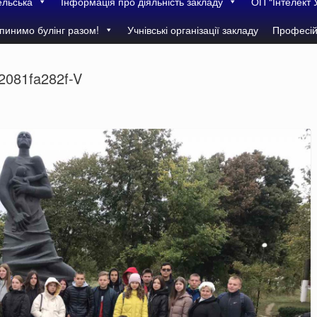
ельська
Інформація про діяльність закладу
ОП “Інтелект 
пинимо булінг разом!
Учнівські організації закладу
Професій
2081fa282f-V