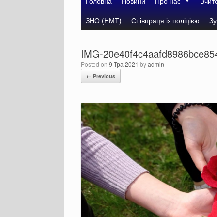
Головна
Новини
Про нас
Вчит
ЗНО (НМТ)
Співпраця із поліцією
Зу
IMG-20e40f4c4aafd8986bce85
Posted on
9 Тра 2021
by
admin
← Previous