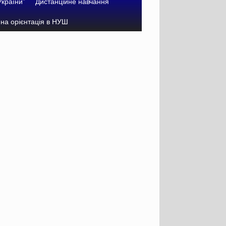
України”
Дистанційне навчання
на орієнтація в НУШ