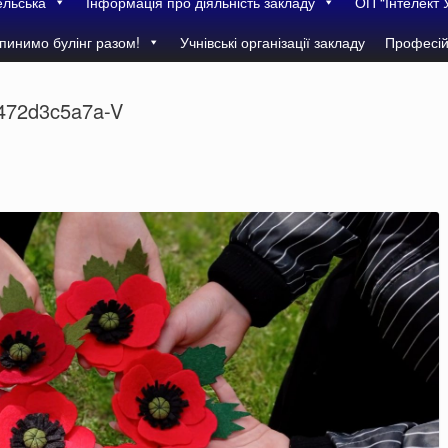
ельська
Інформація про діяльність закладу
ОП “Інтелект 
пинимо булінг разом!
Учнівські організації закладу
Професій
472d3c5a7a-V