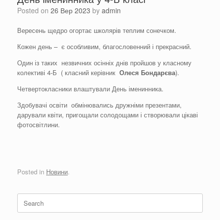
Posted on
26 Вер 2023
by
admin
Вересень щедро огортає школярів теплим сонечком.
Кожен день – є особливим, благословенний і прекрасний.
Один із таких незвичних осінніх днів пройшов у класному
колективі 4-Б ( класний керівник
Олеся
Бондарєва
).
Четвертокласники влаштували День іменинника.
Здобувачі освіти обмінювались дружніми презентами,
дарували квіти, пригощали солодощами і створювали цікаві
фотосвітлини.
Posted in
Новини
.
Search
for: