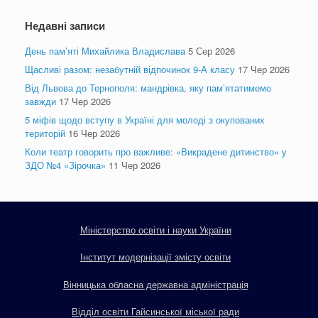
Недавні записи
День пам’яті Михайлика Владислава
5 Сер 2026
Щасливі разом: незабутній відпочинок 9-А класу
17 Чер 2026
Від Львова до Тернополя: мандрівка, яку пам’ятатимемо
завжди
17 Чер 2026
5 міфів щодо вступу в Україні для молоді з окупованих
територій
16 Чер 2026
Коли театр говорить про важливе: «Викрадене дитинство» у
ЗДО №4 «Зірочка»
11 Чер 2026
Міністерство освіти і науки України
Інститут модернізації змісту освіти
Вінницька обласна державна адміністрація
Відділ освіти Гайсинської міської ради