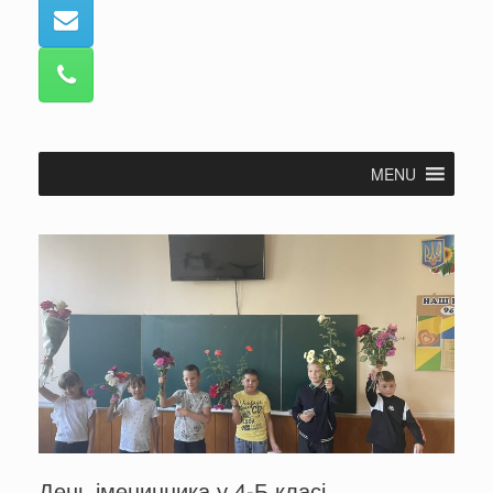
MENU
День іменинника у 4-Б класі