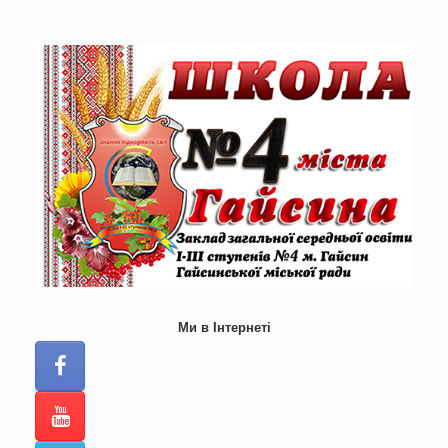
Skip
to
content
Ми в Інтернеті