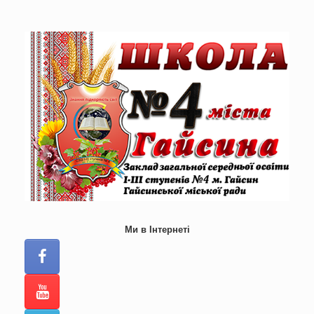
Skip
to
content
Ми в Інтернеті