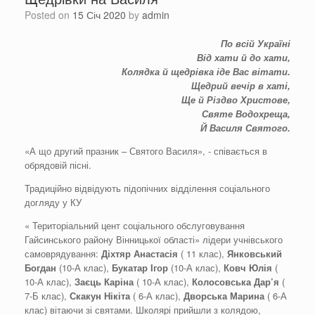
Posted on
15 Січ 2020
by
admin
По всій Україні
Від хати й до хати,
Колядка й щедрівка іде Вас вітати.
Щедрий вечір в хаті,
Ще й Різдво Христове,
Святе Водохреща,
Й Василя Святого.
«А що другий празник – Святого Василя», - співається в
обрядовій пісні.
Традиційно відвідують підопічних відділення соціального
догляду у КУ
« Територіальний цент соціального обслуговування
Гайсинського району Вінницької області» лідери учнівського
самоврядування:
Діхтяр Анастасія
( 11 клас),
Янковський
Богдан
(10-А клас),
Букатар Ігор
(10-А клас),
Ковч Юлія
(
10-А клас),
Заєць Каріна
( 10-А клас),
Колосовська Дар’я
(
7-Б клас),
Скакун Нікіта
( 6-А клас),
Дворська Марина
( 6-А
клас) вітаючи зі святами. Школярі прийшли з колядою,