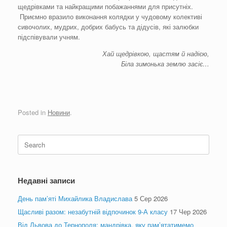
щедрівками та найкращими побажаннями для присутніх.
Приємно вразило виконання колядки у чудовому колективі
сивочолих, мудрих, добрих бабусь та дідусів, які залюбки
підспівували учням.
Хай щедрівкою, щастям й надією,
Біла зимонька землю засіє…
Posted in
Новини
.
Search
for:
Недавні записи
День пам’яті Михайлика Владислава
5 Сер 2026
Щасливі разом: незабутній відпочинок 9-А класу
17 Чер 2026
Від Львова до Тернополя: мандрівка, яку пам’ятатимемо