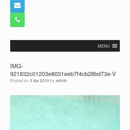
MENU
IMG-
921832c01203e8031eeb7f4cb28bd73e-V
Posted on
3 Кві 2019
by
admin