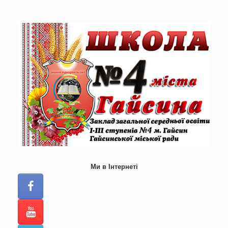
Skip
to
content
Ми в Інтернеті