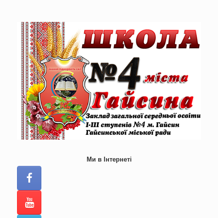
Skip
to
content
Ми в Інтернеті