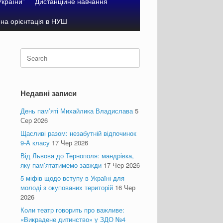
України”
Дистанційне навчання
на орієнтація в НУШ
Search
for:
Недавні записи
День пам’яті Михайлика Владислава
5
Сер 2026
Щасливі разом: незабутній відпочинок
9-А класу
17 Чер 2026
Від Львова до Тернополя: мандрівка,
яку пам’ятатимемо завжди
17 Чер 2026
5 міфів щодо вступу в Україні для
молоді з окупованих територій
16 Чер
2026
Коли театр говорить про важливе:
«Викрадене дитинство» у ЗДО №4