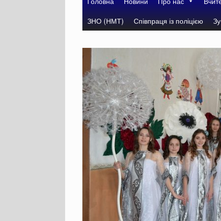
Головна
Новини
Про нас
Вчит
ЗНО (НМТ)
Співпраця із поліцією
Зу