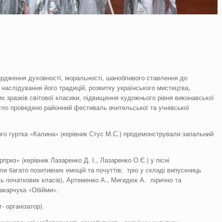
ердження духовності, моральності, шанобливого ставлення до
 наслідування його традицій, розвитку українського мистецтва,
х зразків світової класики, підвищення художнього рівня виконавської
уло проведено районний фестиваль вчительської та учнівської
го гуртка «Калина» (керівник Стус М.С.) продемонстрували запальний
риз» (керівник Лазаренко Д. І., Лазаренко О.Є.) у пісні
 багато позитивних емоцій та почуттів; тріо у складі випускниць
ь початкових класів), Артеменко А., Мигидюк А. лірично та
Вакарчука «Обійми».
 організатор).