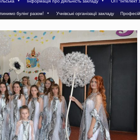
ельська
Інформація про діяльність закладу
ОП “Інтелект 
пинимо булінг разом!
Учнівські організації закладу
Професій