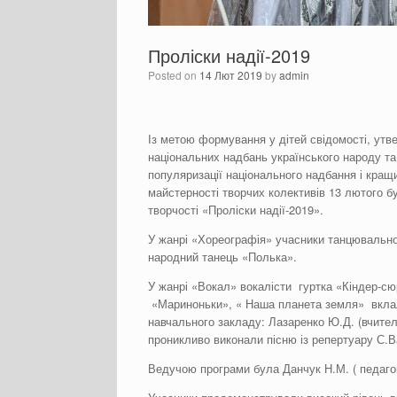
Проліски надії-2019
Posted on
14 Лют 2019
by
admin
Із метою формування у дітей свідомості, утв
національних надбань українського народу та
популяризації національного надбання і кращи
майстерності творчих колективів 13 лютого б
творчості «Проліски надії-2019».
У жанрі «Хореографія» учасники танцювально
народний танець «Полька».
У жанрі «Вокал» вокалісти гуртка «Кіндер-сюрп
«Мариноньки», « Наша планета земля» вклали
навчального закладу: Лазаренко Ю.Д. (вчител
проникливо виконали пісню із репертуару С.
Ведучою програми була Данчук Н.М. ( педагог-