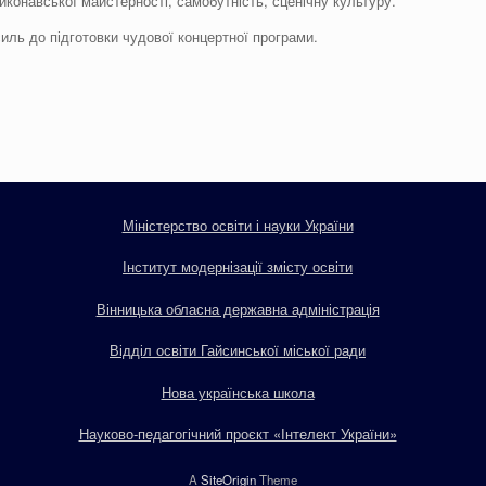
конавської майстерності, самобутність, сценічну культуру.
ль до підготовки чудової концертної програми.
Міністерство освіти і науки України
Інститут модернізації змісту освіти
Вінницька обласна державна адміністрація
Відділ освіти Гайсинської міської ради
Нова українська школа
Науково-педагогічний проєкт «Інтелект України»
A
SiteOrigin
Theme