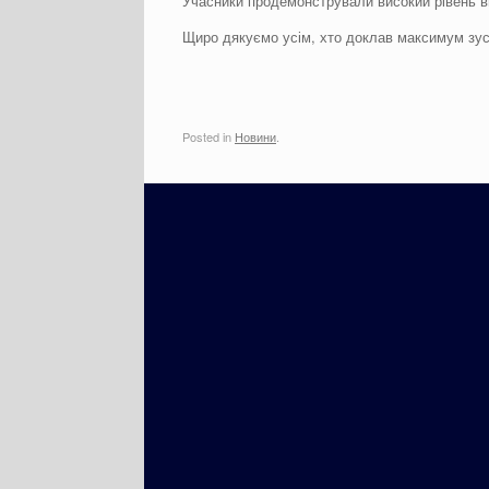
Учасники продемонстрували високий рівень ви
Щиро дякуємо усім, хто доклав максимум зуси
Posted in
Новини
.