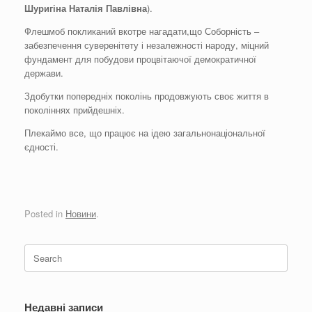
Шуригіна Наталія Павлівна
).
Флешмоб покликаний вкотре нагадати,що Соборність –
забезпечення суверенітету і незалежності народу, міцний
фундамент для побудови процвітаючої демократичної
держави.
Здобутки попередніх поколінь продовжують своє життя в
поколіннях прийдешніх.
Плекаймо все, що працює на ідею загальнонаціональної
єдності.
Posted in
Новини
.
Search
for:
Недавні записи