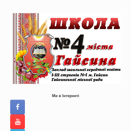
Skip
to
content
Ми в Інтернеті