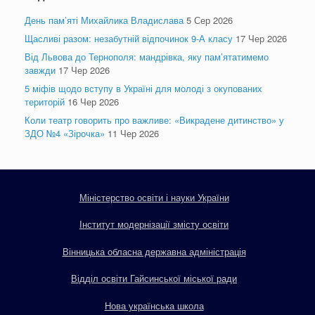
День пам’яті Михайлика Владислава
5 Сер 2026
Щасливі разом: незабутній відпочинок 9-А класу
17 Чер 2026
Від Львова до Тернополя: мандрівка, яку пам’ятатимемо
завжди
17 Чер 2026
5 міфів щодо вступу в Україні для молоді з окупованих
територій
16 Чер 2026
Коли театр говорить про важливе: «Викрадене дитинство» у
ЗДО №4 «Зірочка»
11 Чер 2026
Міністерство освіти і науки України
Інститут модернізації змісту освіти
Вінницька обласна державна адміністрація
Відділ освіти Гайсинської міської ради
Нова українська школа