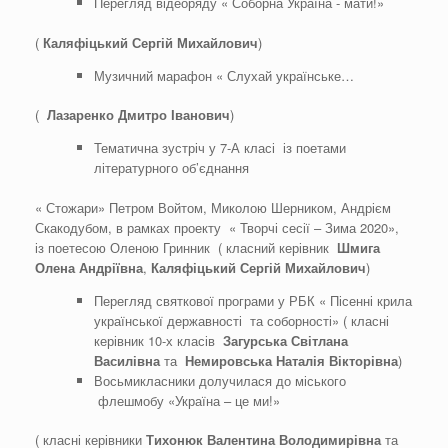
Перегляд відеоряду « Соборна Україна - мати!»
(
Каляфіцький Сергій Михайлович
)
Музичний марафон « Слухай українське…
(
Лазаренко Дмитро Іванович
)
Тематична зустріч у 7-А класі із поетами
літературного об’єднання
« Стожари» Петром Войтом, Миколою Шерником, Андрієм
Скакодубом, в рамках проекту « Творчі сесії – Зима 2020»,
із поетесою Оленою Гринник ( класний керівник
Шмига
Олена Андріївна
,
Каляфіцький Сергій Михайлович
)
Перегляд святкової програми у РБК « Пісенні крила
української державності та соборності» ( класні
керівник 10-х класів
Загурська Світлана
Василівна
та
Немировська Наталія Вікторівна
)
Восьмикласники долучилася до міського
флешмобу «Україна – це ми!»
( класні керівники
Тихонюк Валентина Володимирівна
та