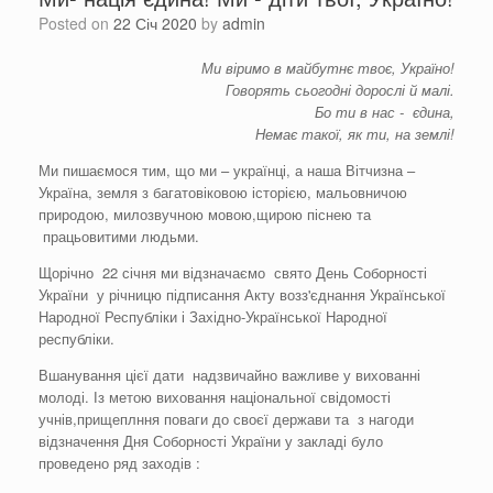
Posted on
22 Січ 2020
by
admin
Ми віримо в майбутнє твоє, Україно!
Говорять сьогодні дорослі й малі.
Бо ти в нас - єдина,
Немає такої, як ти, на землі!
Ми пишаємося тим, що ми – українці, а наша Вітчизна –
Україна, земля з багатовіковою історією, мальовничою
природою, милозвучною мовою,щирою піснею та
працьовитими людьми.
Щорічно 22 січня ми відзначаємо свято День Соборності
України у річницю підписання Акту возз'єднання Української
Народної Республіки і Західно-Української Народної
республіки.
Вшанування цієї дати надзвичайно важливе у вихованні
молоді. Із метою виховання національної свідомості
учнів,прищеплння поваги до своєї держави та з нагоди
відзначення Дня Соборності України у закладі було
проведено ряд заходів :