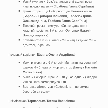
Усний журнал « Возз’єдналися в ті далекі роки,
наші предки на віки» (
Грабова Ганна Сергіївна
)
Уроки історії «Від Соборності до Незалежності»
(
Боровий Григорій Іванович, Тарасюк Ірина
Олександрівна, Грабова Ганна Сергіївна
)
Творчий проект - екскурс «Свято єднання» (
класний керівник 3-А класу
Юрченко Наталія
Володимирівна
)
Круглий стіл у 7- А класі «Ми – нація єдина! Ми –
діти твої, Україно!»
( класний керівник
Шмига Олена Андріївна
)
Урок- вікторина у 6-А класі« Ми частинка величної
держави!» ( педагог – організатор
Данчук Наталія
Михайлівна
)
Акція « Соборна Україна – ти у нас одна!» ( лідери
учнівського самоврядування)
Виставка літератури «Соборність – це символ
боротьби за волю»
( бібліотекар
Тарнавська Тетяна Василівна
)