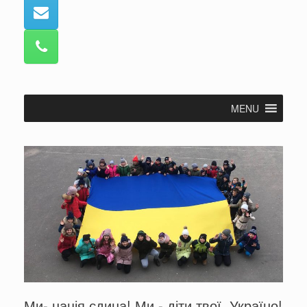
MENU
Ми- нація єдина! Ми - діти твої, Україно!