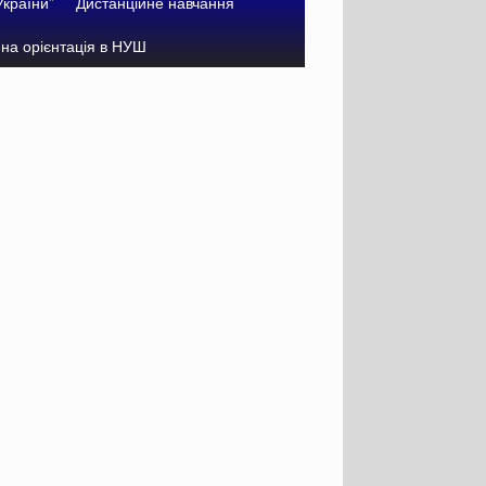
України”
Дистанційне навчання
на орієнтація в НУШ