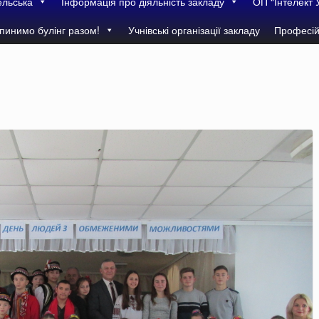
ельська
Інформація про діяльність закладу
ОП “Інтелект 
пинимо булінг разом!
Учнівські організації закладу
Професій