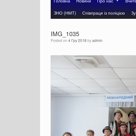
Головна
Новини
Про нас
Вчит
ЗНО (НМТ)
Співпраця із поліцією
Зу
IMG_1035
Posted on
4 Гру 2018
by
admin