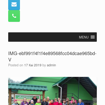
MENU
IMG-ebf991f4f1f4e89568fcc04dcae965bd-
V
Posted on
17 Кві 2019
by
admin