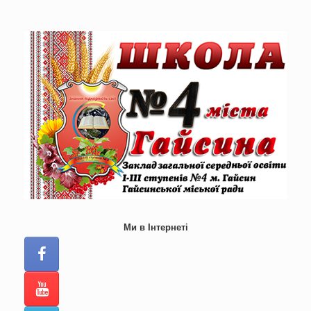
Skip
to
content
Ми в Інтернеті