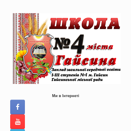
Skip
to
content
Ми в Інтернеті