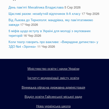
День пам’яті Михайлика Владислава
5 Сер 2026
Щасливі разом: незабутній відпочинок 9-А класу
17 Чер 2026
Від Львова до Тернополя: мандрівка, яку пам’ятатимемо
завжди
17 Чер 2026
5 міфів щодо вступу в Україні для молоді з окупованих
територій
16 Чер 2026
Коли театр говорить про важливе: «Викрадене дитинство» у
ЗДО №4 «Зірочка»
11 Чер 2026
Міністерство освіти і науки України
Інститут модернізації змісту освіти
Вінницька обласна державна адміністрація
Відділ освіти Гайсинської міської ради
Нова українська школа