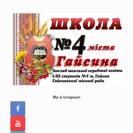
Skip
to
content
Ми в Інтернеті