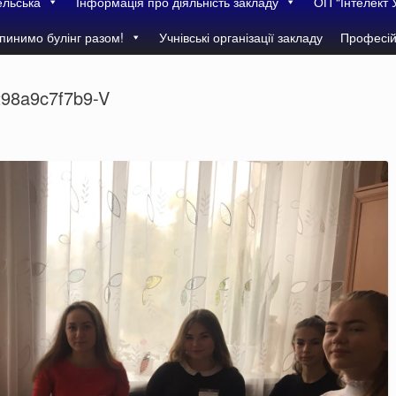
ельська
Інформація про діяльність закладу
ОП “Інтелект 
пинимо булінг разом!
Учнівські організації закладу
Професій
98a9c7f7b9-V