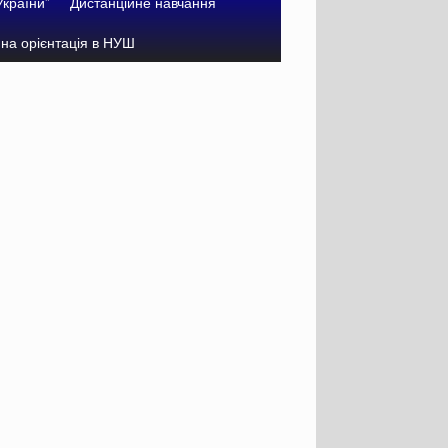
України”
Дистанційне навчання
на орієнтація в НУШ