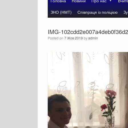
Головна
Новини
Про нас
Вчит
ЗНО (НМТ)
Співпраця із поліцією
Зу
IMG-102cdd2e007a4deb0f36d2
Posted on
7 Жов 2019
by
admin