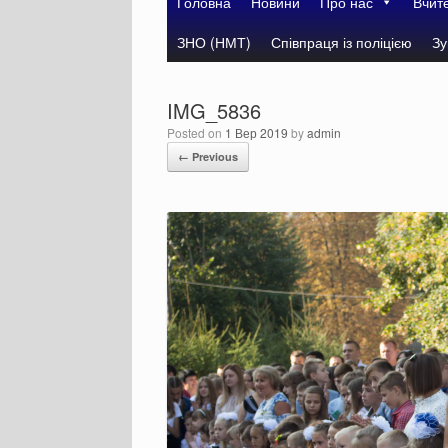
Головна
Новини
Про нас
Вчит
ЗНО (НМТ)
Співпраця із поліцією
Зу
IMG_5836
Posted on
1 Вер 2019
by
admin
← Previous