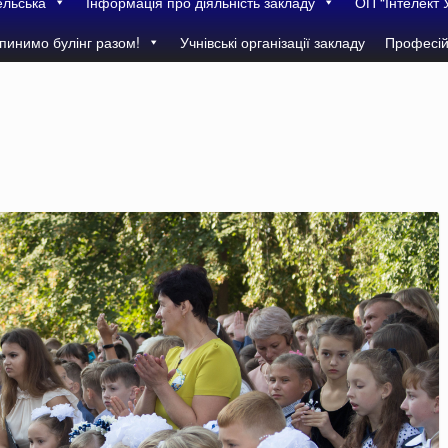
ельська
Інформація про діяльність закладу
ОП “Інтелект 
пинимо булінг разом!
Учнівські організації закладу
Професій