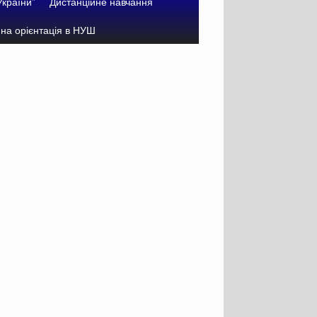
України”
Дистанційне навчання
на орієнтація в НУШ