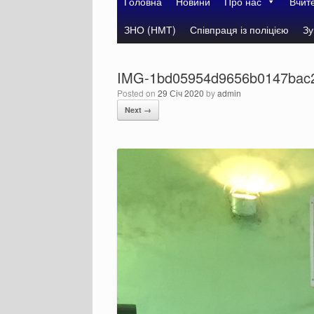
Головна
Новини
Про нас
Вчит
ЗНО (НМТ)
Співпраця із поліцією
Зу
IMG-1bd05954d9656b0147bac2
Posted on
29 Січ 2020
by
admin
Next →