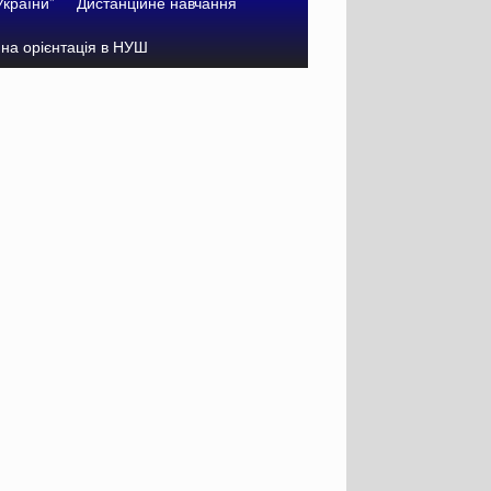
України”
Дистанційне навчання
на орієнтація в НУШ