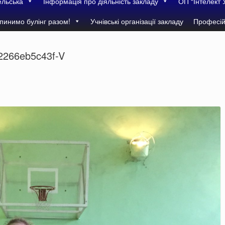
ельська
Інформація про діяльність закладу
ОП “Інтелект 
пинимо булінг разом!
Учнівські організації закладу
Професій
266eb5c43f-V